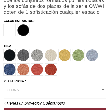
que los conjuntos formados por las butacas
y los sofás de dos plazas de la serie OWWI
doten de 1 sofisticación cualquier espacio
COLOR ESTRUCTURA
BLANCO
NEGRO
TELA
AE08
AE14
AE16
AE21
AE37
AE44
AE62
AE69
AE82
AE84
AE92
PLAZAS SOFA *
¿Tienes un proyecto? Cuéntanoslo