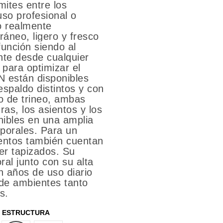
mites entre los
uso profesional o
o realmente
áneo, ligero y fresco
función siendo al
te desde cualquier
para optimizar el
YN están disponibles
spaldo distintos y con
o de trineo, ambas
ras, los asientos y los
nibles en una amplia
porales. Para un
ientos también cuentan
ser tapizados. Su
ral junto con su alta
n años de uso diario
de ambientes tanto
s.
ESTRUCTURA