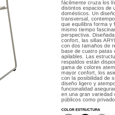
fácilmente cruza los lí
distintos espacios de 
domésticos. Un diseñ
transversal, contempor
que equilibra forma y 
mismo tiempo fascinan
perspectiva. Diseñada 
confort, las sillas AR
con dos tamaños de re
base de cuatro patas 
apilables. Las estructu
respaldos están dispo
gama de colores atem
mayor confort, los as
con la posibilidad de 
diseño ligero y atempo
funcionalidad asegura
en una gran variedad 
públicos como privado
COLOR ESTRUCTURA