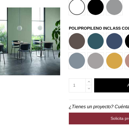
BLANCO
NEGRO
GRIS A
POLIPROPILENO INCLASS C
M56
B40
B36
B44
G42
Y62
¿Tienes un proyecto? Cuént
Solicita p