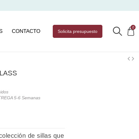
0
S
CONTACTO
solicita presupuesto
CLASS
uidos
REGA 5-6 Semanas
olección de sillas que