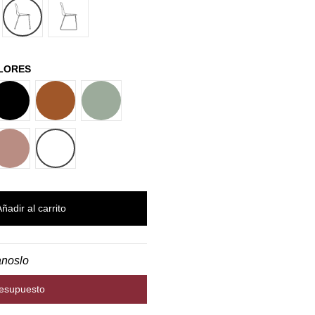
LUMINIO
4 PATAS
PATÍN
OLORES
B00
M38
V16
P70
W01
Añadir al carrito
anoslo
resupuesto