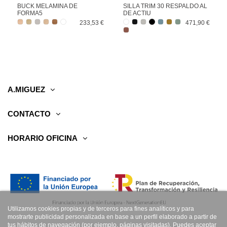
BUCK MELAMINA DE
SILLA TRIM 30 RESPALDO AL
FORMA5
DE ACTIU
233,53 €
471,90 €
A.MIGUEZ
CONTACTO
HORARIO OFICINA
Utilizamos cookies propias y de terceros para fines analíticos y para
mostrarte publicidad personalizada en base a un perfil elaborado a partir de
tus hábitos de navegación (por ejemplo, páginas visitadas). Puedes aceptar