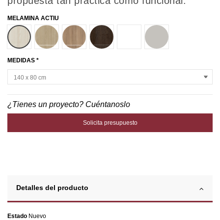
propuesta tan práctica como funcional.
MELAMINA ACTIU
ACACIA
ROBLE
CASTAÑO
FRESNO
BLANCO
GRIS COCO
MEDIDAS *
¿Tienes un proyecto? Cuéntanoslo
Solicita presupuesto
Detalles del producto
Estado
Nuevo