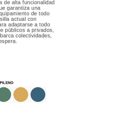
 de alta funcionalidad
ue garantiza una
equipamiento de todo
silla actual con
ara adaptarse a todo
e públicos a privados,
arca colectividades,
espera.
PILENO
VERDE
MOSTAZA
AZUL OSCURO