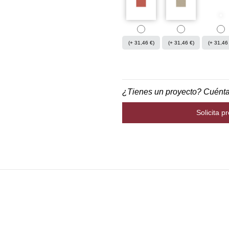
(+ 31,46 €)
(+ 31,46 €)
(+ 31,46
¿Tienes un proyecto? Cuént
Solicita p