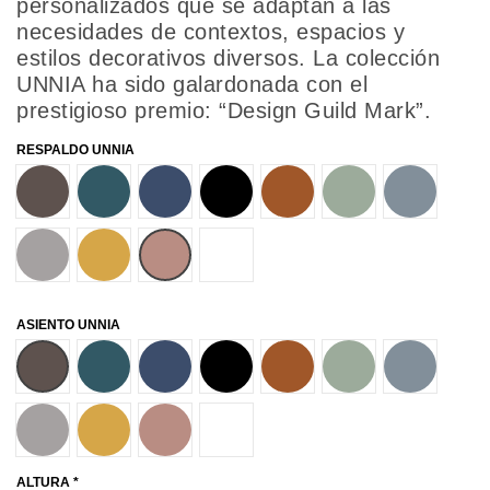
personalizados que se adaptan a las
necesidades de contextos, espacios y
estilos decorativos diversos. La colección
UNNIA ha sido galardonada con el
prestigioso premio: “Design Guild Mark”.
RESPALDO UNNIA
M56
B40
B36
B00
M38
V16
B44
G42
Y62
P70
W01
ASIENTO UNNIA
M56
B40
B36
B00
M38
V16
B44
G42
Y62
P70
W01
ALTURA *