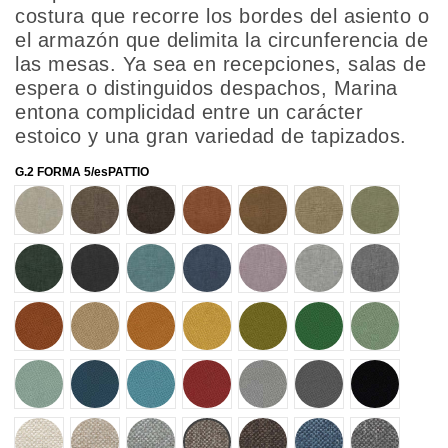
costura que recorre los bordes del asiento o
el armazón que delimita la circunferencia de
las mesas. Ya sea en recepciones, salas de
espera o distinguidos despachos, Marina
entona complicidad entre un carácter
estoico y una gran variedad de tapizados.
G.2 FORMA 5/esPATTIO
69001
69002
69003
69004
69005
69006
69007
69008
69009
69010
69011
69012
69013
69014
72501
72502
72503
72504
72505
72506
72507
72508
72509
72510
72511
72512
72513
72514
80001
80002
80005
80013
80014
80019
80021