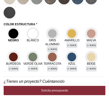
80024
COLOR ESTRUCTURA *
NEGRO
BLANCO
GRIS
AMARILLO
MALVA
ALUMINIO
(+ 16,94 €)
(+ 16,94 €)
(+ 16,94 €)
BURDEOS
VERDE OLIVA
TERRACOTA
AZUL
BEIGE
(+ 16,94 €)
(+ 16,94 €)
(+ 16,94 €)
(+ 16,94 €)
(+ 16,94 €)
¿Tienes un proyecto? Cuéntanoslo
Solicita presupuesto