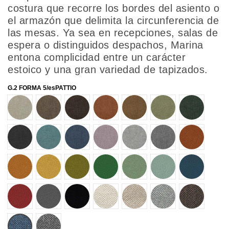
costura que recorre los bordes del asiento o
el armazón que delimita la circunferencia de
las mesas. Ya sea en recepciones, salas de
espera o distinguidos despachos, Marina
entona complicidad entre un carácter
estoico y una gran variedad de tapizados.
G.2 FORMA 5/esPATTIO
69001
69002
69003
69004
69005
69007
69008
69009
69010
69011
69012
69013
69014
72501
72503
72504
72505
72506
72507
72508
72509
72511
72513
72514
80001
80002
80005
80014
80019
80021