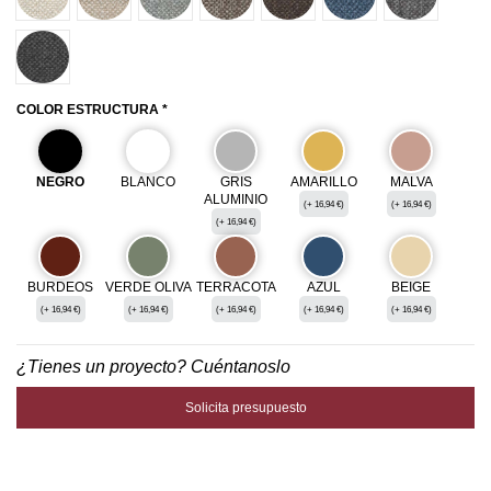
80024
COLOR ESTRUCTURA *
NEGRO
BLANCO
GRIS
AMARILLO
MALVA
ALUMINIO
(+ 16,94 €)
(+ 16,94 €)
(+ 16,94 €)
BURDEOS
VERDE OLIVA
TERRACOTA
AZUL
BEIGE
(+ 16,94 €)
(+ 16,94 €)
(+ 16,94 €)
(+ 16,94 €)
(+ 16,94 €)
¿Tienes un proyecto? Cuéntanoslo
Solicita presupuesto