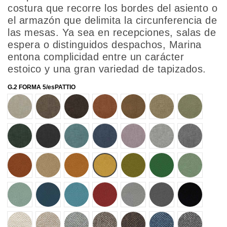
costura que recorre los bordes del asiento o
el armazón que delimita la circunferencia de
las mesas. Ya sea en recepciones, salas de
espera o distinguidos despachos, Marina
entona complicidad entre un carácter
estoico y una gran variedad de tapizados.
G.2 FORMA 5/esPATTIO
69001
69002
69003
69004
69005
69006
69007
69008
69009
69010
69011
69012
69013
69014
72501
72502
72503
72504
72505
72506
72507
72508
72509
72510
72511
72512
72513
72514
80001
80002
80005
80013
80014
80019
80021