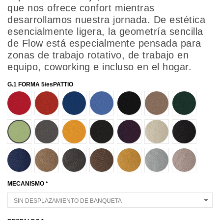
que nos ofrece confort mientras
desarrollamos nuestra jornada. De estética
esencialmente ligera, la geometría sencilla
de Flow está especialmente pensada para
zonas de trabajo rotativo, de trabajo en
equipo, coworking e incluso en el hogar.
G.1 FORMA 5/esPATTIO
21105
21076
21082
21097
21009
21107
21045
21108
21081
21110
21046
21084
49020
49009
49024
49021
49027
49022
49023
49026
49025
MECANISMO *