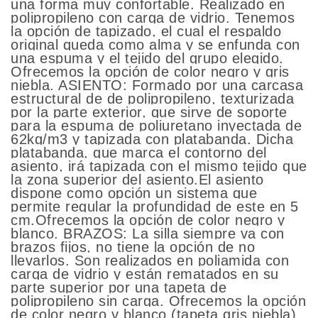
una forma muy confortable. Realizado en
polipropileno con carga de vidrio. Tenemos
la opción de tapizado, el cual el respaldo
original queda como alma y se enfunda con
una espuma y el tejido del grupo elegido.
Ofrecemos la opción de color negro y gris
niebla. ASIENTO: Formado por una carcasa
estructural de de polipropileno, texturizada
por la parte exterior, que sirve de soporte
para la espuma de poliuretano inyectada de
62kg/m3 y tapizada con platabanda. Dicha
platabanda, que marca el contorno del
asiento, irá tapizada con el mismo tejido que
la zona superior del asiento.El asiento
dispone como opción un sistema que
permite regular la profundidad de este en 5
cm.Ofrecemos la opción de color negro y
blanco. BRAZOS: La silla siempre va con
brazos fijos, no tiene la opción de no
llevarlos. Son realizados en poliamida con
carga de vidrio y están rematados en su
parte superior por una tapeta de
polipropileno sin carga. Ofrecemos la opción
de color negro y blanco (tapeta gris niebla).