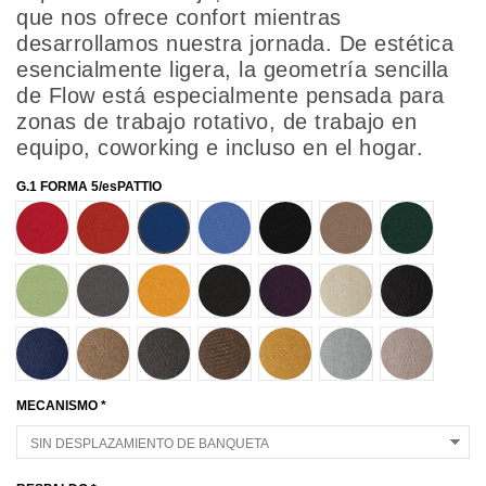
que nos ofrece confort mientras
desarrollamos nuestra jornada. De estética
esencialmente ligera, la geometría sencilla
de Flow está especialmente pensada para
zonas de trabajo rotativo, de trabajo en
equipo, coworking e incluso en el hogar.
G.1 FORMA 5/esPATTIO
21105
21076
21082
21097
21009
21107
21045
21108
21081
21110
21046
21084
49020
49009
49024
49021
49027
49022
49023
49026
49025
MECANISMO *