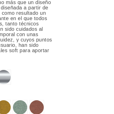
o más que un diseño
 diseñada a partir de
a como resultado un
ante en el que todos
s, tanto técnicos
n sido cuidados al
emporal con unas
luidez, y cuyos puntos
usuario, han sido
les soft para aportar
LUMINIO
PULIDO
AL34
AL59
AL90