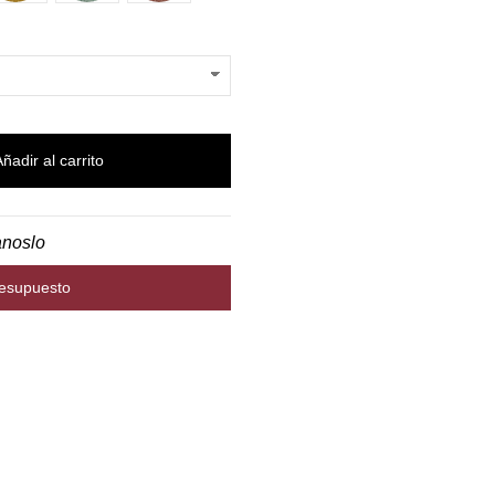
Añadir al carrito
anoslo
resupuesto