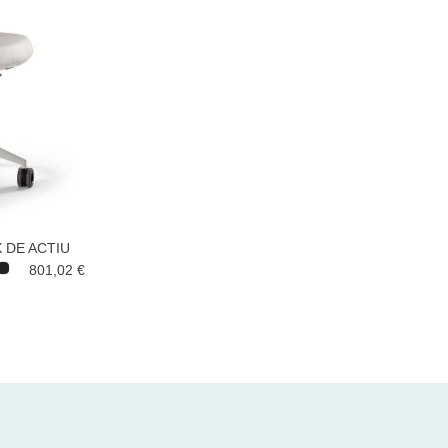
 DE ACTIU
801,02 €