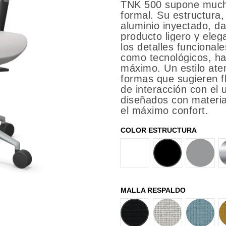
TNK 500 supone much
formal. Su estructura,
aluminio inyectado, d
producto ligero y eleg
los detalles funcionale
como tecnológicos, ha
máximo. Un estilo at
formas que sugieren f
de interacción con el 
diseñados con materia
el máximo confort.
COLOR ESTRUCTURA
BLANCO
NEGRO
GRIS A
MALLA RESPALDO
AL08
AL16
AL62