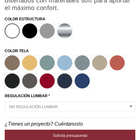
diseñados con materiales soft para aportar
el máximo confort.
COLOR ESTRUCTURA
BLANCO
NEGRO
GRIS ALUMINIO
PULIDO
COLOR TELA
T27
T37
T58
T61
T64
T70
T77
T82
T84
T85
T87
T89
REGULACIÓN LUMBAR *
¿Tienes un proyecto? Cuéntanoslo
Solicita presupuesto