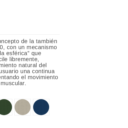
oncepto de la también
.60, con un mecanismo
la esférica” que
cile libremente,
iento natural del
 usuario una continua
mentando el movimiento
d muscular.
96110
96128
96140