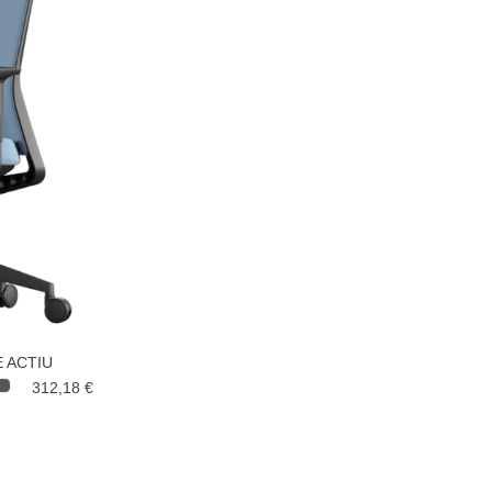
E ACTIU
312,18 €