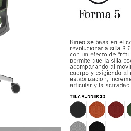
Kineo se basa en el c
revolucionaria silla 3
con un efecto de “rótu
permite que la silla os
acompañando al movim
cuerpo y exigiendo al
estabilización, incre
articular y la activida
TELA RUNNER 3D
96025
96034
96089
96156
96001