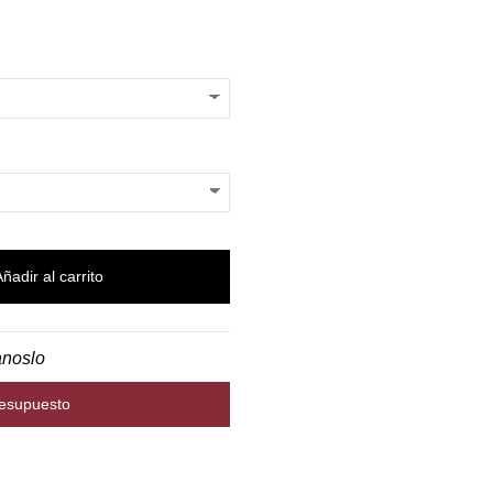
Añadir al carrito
anoslo
resupuesto