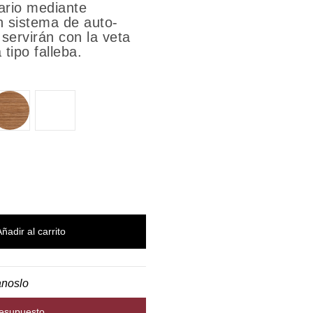
ario mediante
n sistema de auto-
 servirán con la veta
tipo falleba.
NOGAL
BLANCO
Añadir al carrito
anoslo
resupuesto