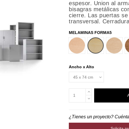
espesor. Union al arm
bisagras metálicas co
cierre. Las puertas se
transversal. Cerradura 
MELAMINAS FORMA5
HAYA
ARCE
ROBLE
Ancho x Alto
¿Tienes un proyecto? Cuént
Solicita p