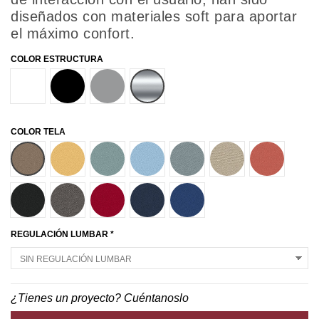
diseñados con materiales soft para aportar
el máximo confort.
COLOR ESTRUCTURA
BLANCO
NEGRO
GRIS ALUMINIO
PULIDO
COLOR TELA
T27
T37
T58
T61
T64
T70
T77
T82
T84
T85
T87
T89
REGULACIÓN LUMBAR *
¿Tienes un proyecto? Cuéntanoslo