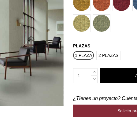
17
18
PLAZAS
1 PLAZA
2 PLAZAS
¿Tienes un proyecto? Cuént
Solicita p