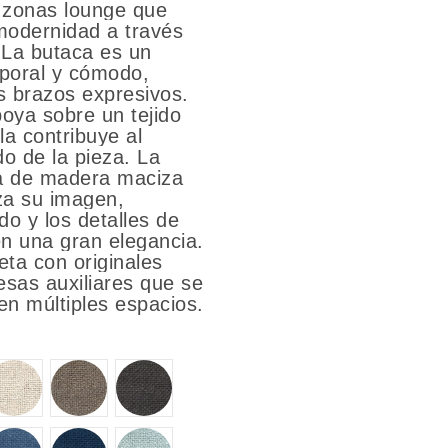
 zonas lounge que
modernidad a través
 La butaca es un
poral y cómodo,
s brazos expresivos.
oya sobre un tejido
a contribuye al
ado de la pieza. La
a de madera maciza
iza su imagen,
do y los detalles de
ren una gran elegancia.
eta con originales
sas auxiliares que se
 en múltiples espacios.
6
8
9
13
14
16