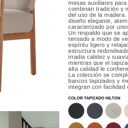
mesas auxiliares para
combinan tradición y 
del uso de la madera.
diseño elegante, atem
caracterizado por uno
Un respaldo que se ap
tensado a modo de vel
espíritu ligero y relaj
estructura redondead
irradia calidez y suav
mientras que el tapiza
alta calidad le confie
La colección se compl
bancos tapizados y me
integran con facilidad
COLOR TAPIZADO HILTON
1
2
4
10
11
12