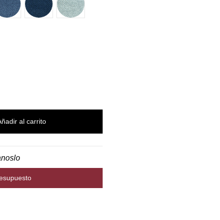
Añadir al carrito
anoslo
resupuesto