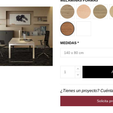
MELAMINAS FORMA5
ROBLE AMAZONAS
HAYA
ROBLE
NOGAL
BLANCO
MEDIDAS *
¿Tienes un proyecto? Cuént
Solicita p