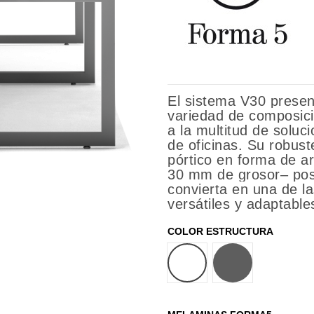
El sistema V30 presen
variedad de composic
a la multitud de soluc
de oficinas. Su robuste
pórtico en forma de a
30 mm de grosor– posi
convierta en una de l
versátiles y adaptabl
COLOR ESTRUCTURA
BLANCO
GRIS OSCURO