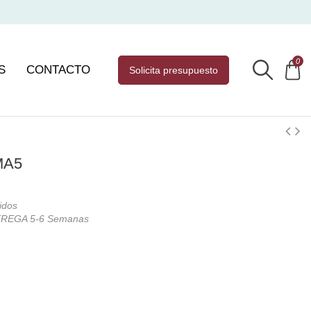
0
S
CONTACTO
solicita presupuesto
MA5
idos
REGA 5-6 Semanas