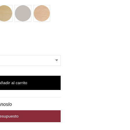
 HERA
ARCE
NATURAL GREY
ROBLE
Añadir al carrito
anoslo
resupuesto