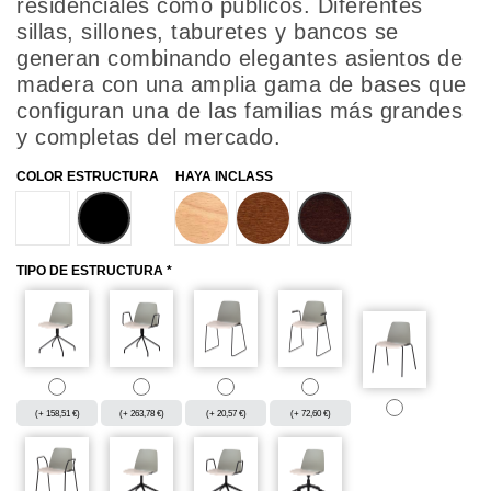
residenciales como públicos. Diferentes
sillas, sillones, taburetes y bancos se
generan combinando elegantes asientos de
madera con una amplia gama de bases que
configuran una de las familias más grandes
y completas del mercado.
COLOR ESTRUCTURA
HAYA INCLASS
BLANCO
NEGRO
TINTE NATURAL
TINTE NOGAL
TINTE WENGUE
TIPO DE ESTRUCTURA *
(+ 158,51 €)
(+ 263,78 €)
(+ 20,57 €)
(+ 72,60 €)