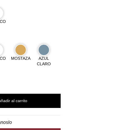
NCO
NCO
MOSTAZA
AZUL
CLARO
Añadir al carrito
anoslo