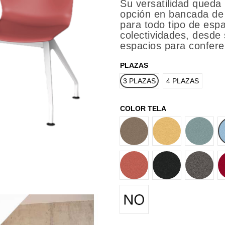
Su versatilidad queda
opción en bancada de 
para todo tipo de esp
colectividades, desde
espacios para confere
PLAZAS
3 PLAZAS
4 PLAZAS
COLOR TELA
T27
T37
T58
T77
T82
T84
SIN TAPIZADO