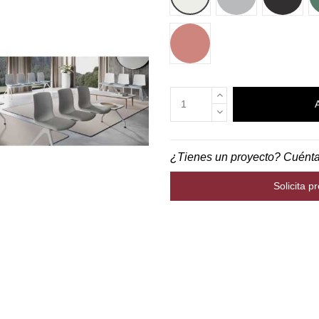
CORAL
¿Tienes un proyecto? Cuént
Solicita p