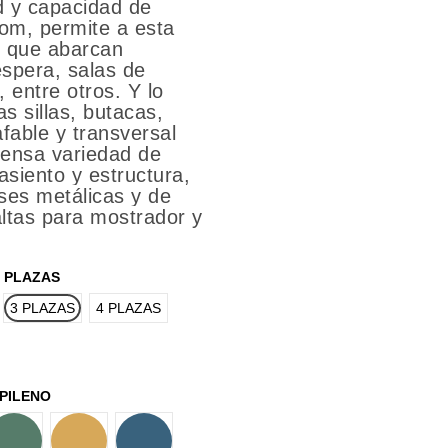
d y capacidad de
om, permite a esta
s que abarcan
espera, salas de
 entre otros. Y lo
s sillas, butacas,
fable y transversal
tensa variedad de
siento y estructura,
ses metálicas y de
ltas para mostrador y
PLAZAS
LUMINIO
3 PLAZAS
4 PLAZAS
PILENO
VERDE
MOSTAZA
AZUL OSCURO