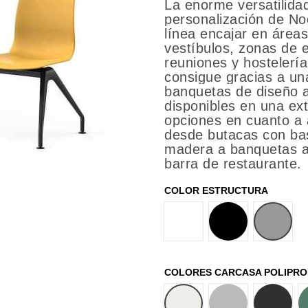
La enorme versatilida
personalización de No
línea encajar en área
vestíbulos, zonas de 
reuniones y hostelería,
consigue gracias a una
banquetas de diseño a
disponibles en una ex
opciones en cuanto a a
desde butacas con ba
madera a banquetas a
barra de restaurante.
COLOR ESTRUCTURA
BLANCO
NEGRO
GRIS A
COLORES CARCASA POLIPRO
BLANCO
GRIS
NEGRO