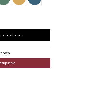
Añadir al carrito
anoslo
resupuesto