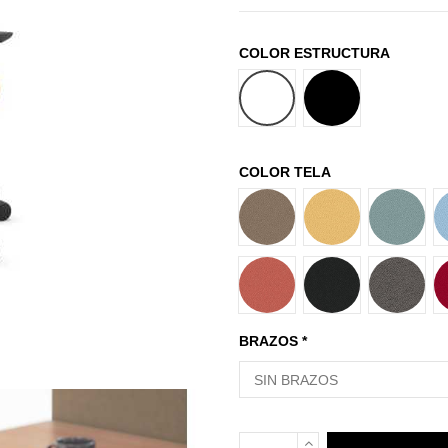
COLOR ESTRUCTURA
BLANCO
NEGRO
COLOR TELA
T27
T37
T58
T77
T82
T84
BRAZOS *