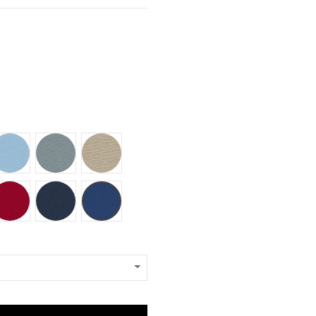
T61
T64
T70
T85
T87
T89