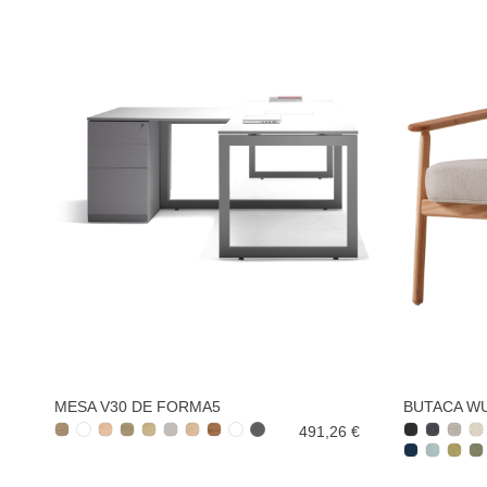
MESA V30 DE FORMA5
BUTACA WU
491,26 €