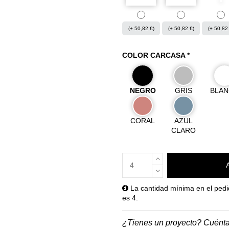
(+ 50,82 €)
(+ 50,82 €)
(+ 50,82
COLOR CARCASA *
NEGRO
GRIS
BLA
CORAL
AZUL
CLARO
La cantidad mínima en el pedi
es 4.
¿Tienes un proyecto? Cuént