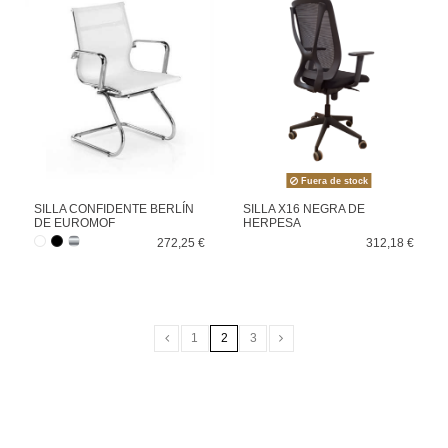
Fuera de stock
SILLA CONFIDENTE BERLÍN
SILLA X16 NEGRA DE
DE EUROMOF
HERPESA
272,25 €
312,18 €
1
2
3