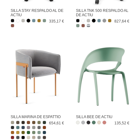
SILLA STAY RESPALDO AL DE
SILLA TNK 500 RESPALDO AL
ACTIU
DE ACTIU
335,17 €
827,64 €
SILLA MARINA DE ESPATTIO
SILLA BEE DE ACTIU
654,61 €
135,52 €